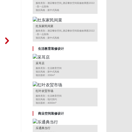
服务类別：酒店餐饮空间_酒店餐饮空间装修效果图2022
-美一点装饰
项目风格：新中式风格
项目面积：2000m²
项目地址：江北嘴三洞桥商业街
项目来源：美一点装饰
灶东家民间菜
服务类別：酒店餐饮空间_酒店餐饮空间装修效果图2022
-美一点装饰
篇
项目风格：新中式风格
项目面积：1000m²
司
项目地址：重庆鱼嘴镇
生活教育装修设计
项目来源：美一点装饰
采耳店
服务类別：生活教育空间
项目风格：新中式风格
项目面积：200m²
项目地址：沙坪坝龙湖光年
项目来源：美一点装饰
红叶农贸市场
服务类別：生活教育空间
项目风格：现代简约
项目面积：4000m²
项目地址：新牌坊
项目来源：美一点装饰
商业空间装修设计
乐通典当行